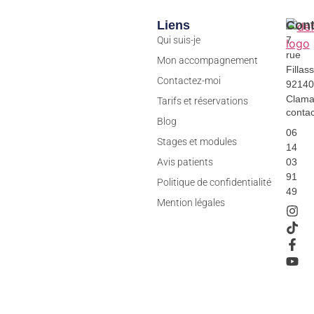
Liens
Cont
Qui suis-je
7
rue
Mon accompagnement
Fillass
Contactez-moi
92140
Clama
Tarifs et réservations
conta
Blog
06
Stages et modules
14
Avis patients
03
91
Politique de confidentialité
49
Mention légales