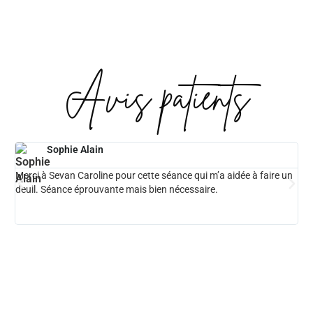
Avis patients
Sophie Alain
Merci à Sevan Caroline pour cette séance qui m’a aidée à faire un
J' 
deuil. Séance éprouvante mais bien nécessaire.
tro
bie
rec