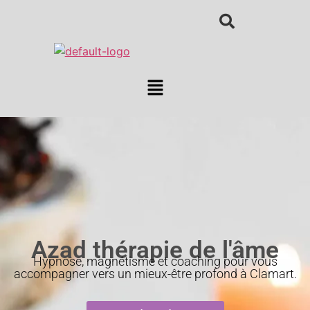
Azad thérapie de l'âme
Hypnose, magnétisme et coaching pour vous
accompagner vers un mieux-être profond à Clamart.