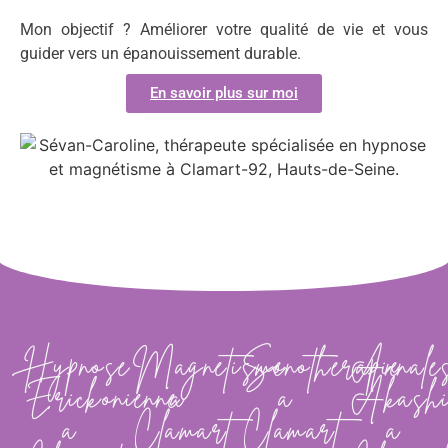
Mon objectif ? Améliorer votre qualité de vie et vous
guider vers un épanouissement durable.
En savoir plus sur moi
Hypnose
Magnétisme
Sonothérapie
Annale
Erickonienne
à
à
Akashi
à
Clamart
Clamart
à