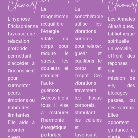
Clamart
Clamart
Le
La
magnétisme
sonothérapie
L’hypnose
Les Annales
rééquilibre
utilise les
Ericksonienne
Akashiques,
l’énergie
vibrations
favorise une
bibliothèque
vitale du
sonores
relaxation
spirituelle
corps pour
pour relaxer,
profonde
universelle,
réduire le
guérir et
permettant
offrent des
stress, les
équilibrer le
d’accéder à
réponses
douleurs et
corps et
l’inconscient
sur la
stimuler
l’esprit. Ces
pour
mission de
l’auto-
vibrations
surmonter
vie, des
guérison.
traversent
peurs,
blocages
Accessible à
les tissus
émotions ou
passés, ou
tous, il vise
corporels,
habitudes
des karmas.
à restaurer
stimulant
limitantes.
Elles
l’harmonie
les cellules
Elle aide à
apportent
énergétique
et
aborder
guidance et
perturbée
favorisant
divers
clarté via