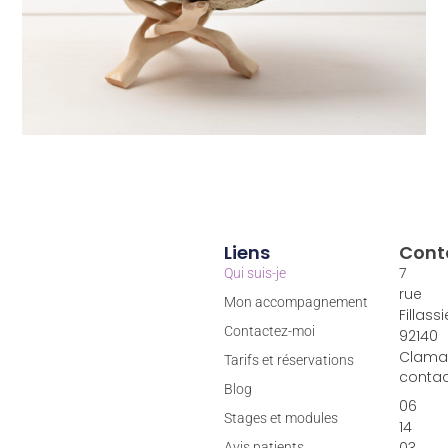
Liens
Cont
7
Qui suis-je
rue
Mon accompagnement
Fillassi
Contactez-moi
92140
Clama
Tarifs et réservations
contac
Blog
06
Stages et modules
14
03
Avis patients