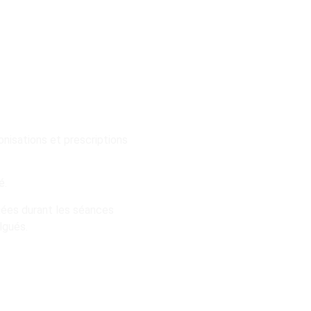
onisations et prescriptions
é.
gées durant les séances
lgués.