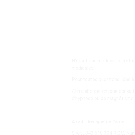
N’étant pas médecin, je n’étab
médicales.
Pour toutes questions liées à 
Afin d’aborder chaque consult
d’hypnose ou de magnétisme s
Azad Thérapie de l’âme
Siret : 843 610 304 R.C.S. Nan