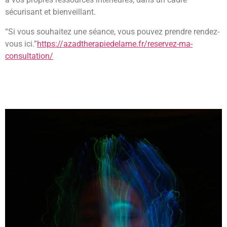
sécurisant et bienveillant.
“Si vous souhaitez une séance, vous pouvez prendre rendez-
vous ici.”
https://azadtherapiedelame.fr/reservez-ma-
consultation/