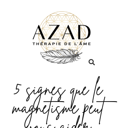
5 signes que le
magnétisme peut
vous aider