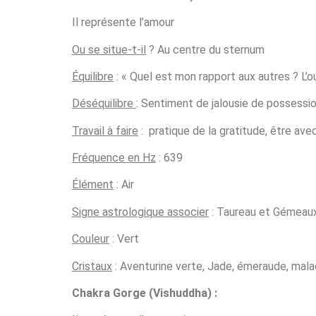
Il représente l’amour
Ou se situe-t-il
? Au centre du sternum
Équilibre
: « Quel est mon rapport aux autres ? L’
Déséquilibre
: Sentiment de jalousie de possessio
Travail à faire
: pratique de la gratitude, être ave
Fréquence en Hz
: 639
Élément
: Air
Signe astrologique associer
: Taureau et Gémeaux
Couleur
: Vert
Cristaux
: Aventurine verte, Jade, émeraude, mala
Chakra Gorge (Vishuddha
) :