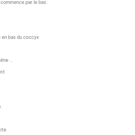
n commence par le bas :
e en bas du coccyx
calme …
ent
.
ite