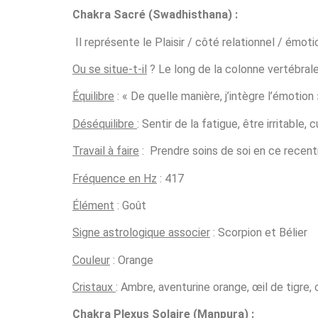
Chakra Sacré
(Swadhisthana)
:
Il représente le Plaisir / côté relationnel / émoti
Ou se situe-t-il
? Le long de la colonne vertébral
Équilibre
: « De quelle manière, j’intègre l’émotion 
Déséquilibre
: Sentir de la fatigue, être irritable, 
Travail à faire
: Prendre soins de soi en ce recent
Fréquence en Hz
: 417
Élément
: Goût
Signe astrologique associer
: Scorpion et Bélier
Couleur
: Orange
Cristaux
: Ambre, aventurine orange, œil de tigre,
Chakra Plexus Solaire (Manpura)
: