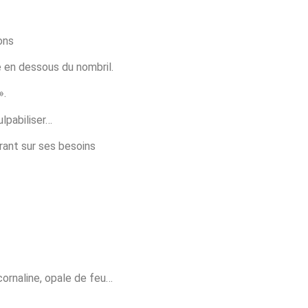
ons
e en dessous du nombril.
».
culpabiliser…
rant sur ses besoins
 cornaline, opale de feu…