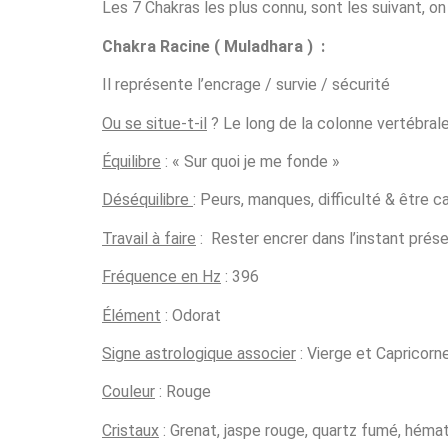
Les 7 Chakras les plus connu, sont les suivant, o
Chakra Racine ( Muladhara )
:
Il représente l’encrage / survie / sécurité
Ou se situe-t-il
? Le long de la colonne vertébral
Équilibre
: « Sur quoi je me fonde »
Déséquilibre
: Peurs, manques, difficulté & être 
Travail à faire
: Rester encrer dans l’instant prés
Fréquence en Hz
: 396
Élément
: Odorat
Signe astrologique associer
: Vierge et Capricorne
Couleur
: Rouge
Cristaux
: Grenat, jaspe rouge, quartz fumé, hémat