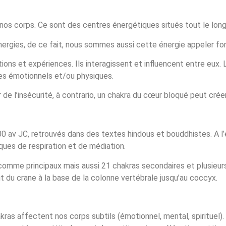
s nos corps. Ce sont des centres énergétiques situés tout le long
énergies, de ce fait, nous sommes aussi cette énergie appeler for
ions et expériences. Ils interagissent et influencent entre eux. Lor
es émotionnels et/ou physiques.
e l’insécurité, à contrario, un chakra du cœur bloqué peut créer 
500 av JC, retrouvés dans des textes hindous et bouddhistes. A l
ues de respiration et de médiation.
 comme principaux mais aussi 21 chakras secondaires et plusieur
t du crane à la base de la colonne vertébrale jusqu’au coccyx.
kras affectent nos corps subtils (émotionnel, mental, spirituel)