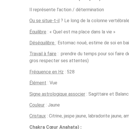
Il représente l’action / détermination
Ou se situe-t-il
? Le long de la colonne vertébrale
Équilibre
: « Quel est ma place dans la vie »
Déséquilibre
: Estomac noué, estime de soi en bai
Travail à faire
: prendre du temps pour soi faire d
gros respecter ses attentes)
Fréquence en Hz
: 528
Élément
: Vue
Signe astrologique associer
: Sagittaire et Balanc
Couleur
: Jaune
Cristaux
: Citrine, jaspe jaune, labradorite jaune, 
Chakra Cœur Anahata)
: